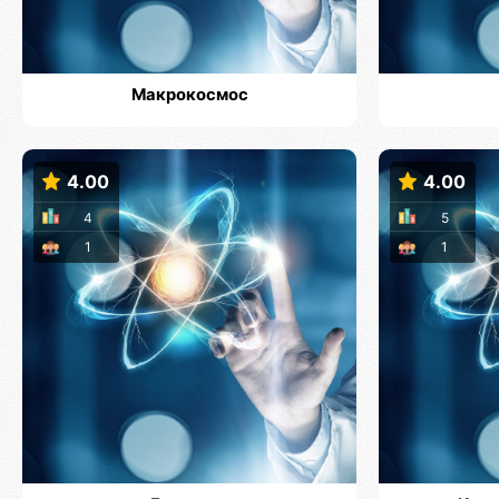
Макрокосмос
4.00
4.00
4
5
1
1