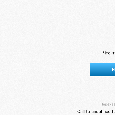
Что-т
Н
Перехва
Call to undefined f