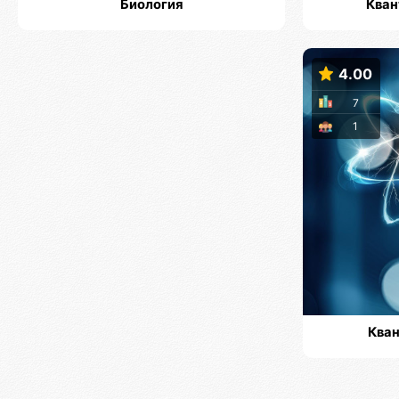
Биология
Кван
4.00
7
1
Кван