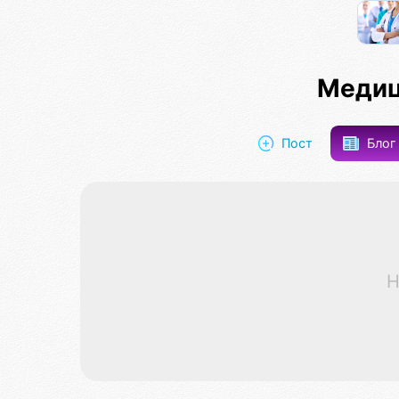
Медиц
Пост
Бло
Н