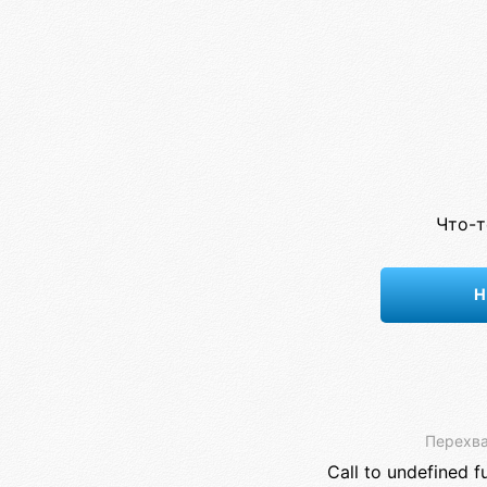
Что-т
Н
Перехва
Call to undefined f