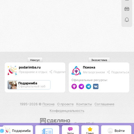
Нексус
Экосистема
podarimba.ru
Псиона
Праздники и отдых
Поделиться
Метаорганизм
Поделиться
Официальные ресурсы:
Подаримба
Официальный хаб
1995–2026 ©
Псиона
О проекте
Контакты
Соглашение
Конфиденциальность
С нами КО 🕉️
Подаримба
Войти
Чаты
Гринд