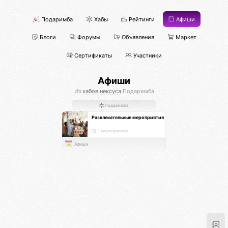
Подаримба
Хабы
Рейтинги
Афиши
Блоги
Форумы
Объявления
Маркет
Сертификаты
Участники
Афиши
Из
хабов нексуса
Подаримба
Подаримба
Развлекательные мероприятия
1 мероприятие
Афиша