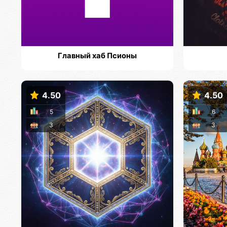
Главный хаб Псионы
4.50
4.50
5
6
3
3