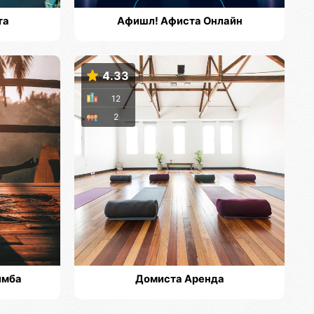
та
Афишл! Афиста Онлайн
4.33
12
2
имба
Домиста Аренда