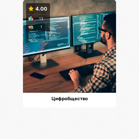
4.00
13
1
Цифробщество