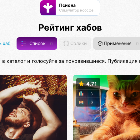
Псиона
Cимулятор ноосферы
Рейтинг хабов
 хаб
Список
0
Солики
Применения
0
 в каталог и голосуйте за понравившиеся. Публикация в
4.71
3
6