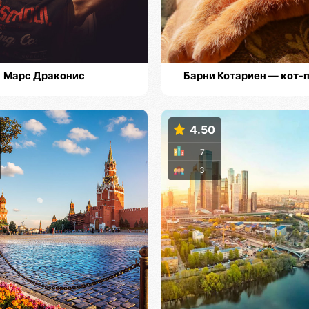
Марс Драконис
Барни Котариен — кот-
4.50
7
3