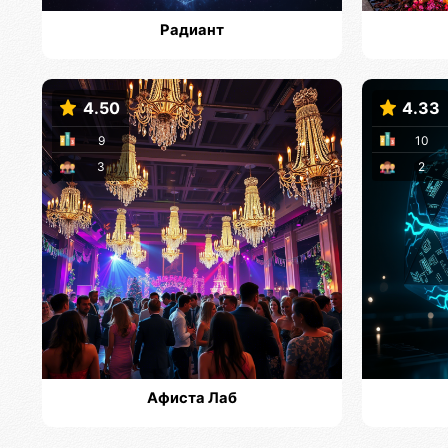
Радиант
4.50
4.33
9
10
3
2
Афиста Лаб