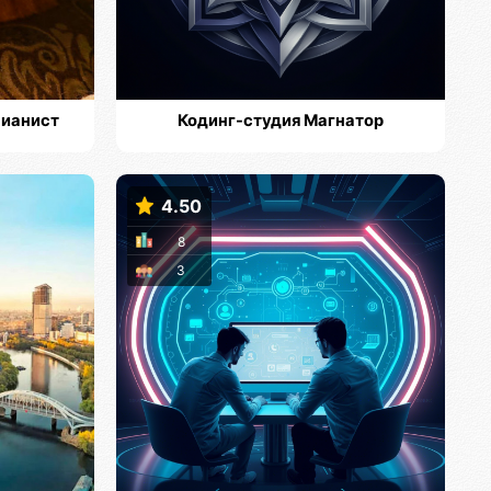
пианист
Кодинг-студия Магнатор
4.50
8
3