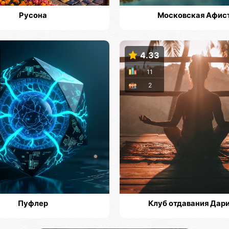
Русона
Московская Афис
4.33
11
2
Пуфлер
Клуб отдавания Дар