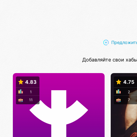
Предложить
Добавляйте свои хабы
4.83
4.75
1
2
11
7