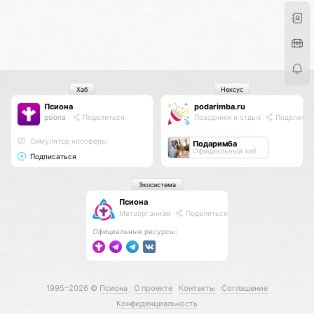
Хаб
Нексус
Псиона
podarimba.ru
psiona
Поделиться
Праздники и отдых
Поделитьс
Cимулятор ноосферы
Подаримба
Официальный хаб
Подписаться
Экосистема
Псиона
Метаорганизм
Поделиться
Официальные ресурсы:
1995–2026 ©
Псиона
О проекте
Контакты
Соглашение
Конфиденциальность