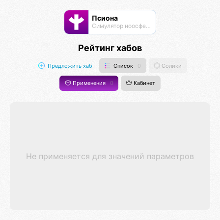
Псиона
Cимулятор ноосферы
Рейтинг хабов
Предложить хаб
Список
0
Солики
Применения
0
Кабинет
Не применяется для значений параметров