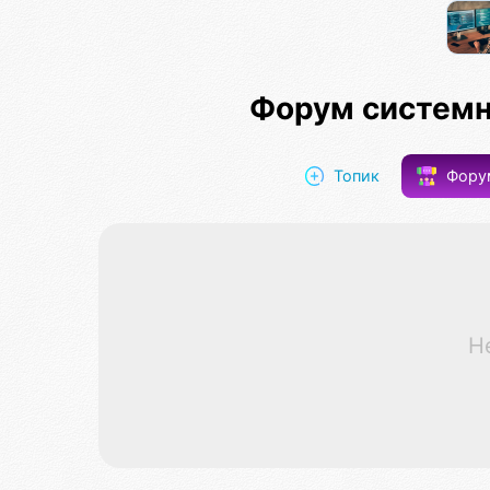
Форум системн
Топик
Фор
Н