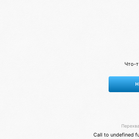
Что-т
Н
Перехва
Call to undefined f