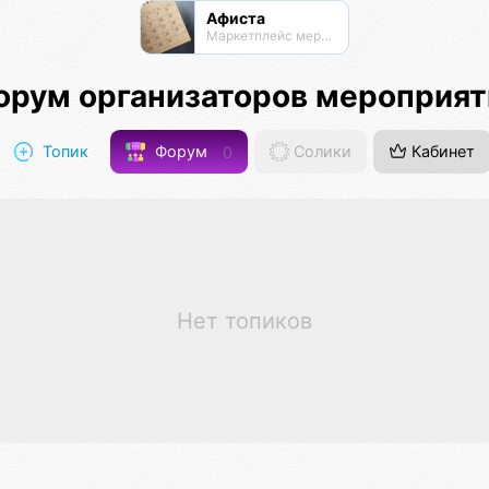
Афиста
Маркетплейс мероприятий
орум организаторов мероприят
Топик
Форум
0
Солики
Кабинет
Нет топиков