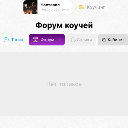
Наставис
Коучинг
Нексус обучения
Форум коучей
Топик
Форум
0
Солики
Кабинет
Нет топиков