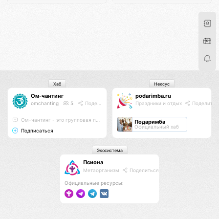
Хаб
Нексус
Ом-чантинг
podarimba.ru
omchanting
5
Поделиться
Праздники и отдых
Поделитьс
Ом-чантинг - это групповая практика пропевания звука Ом
Подаримба
Официальный хаб
Подписаться
Экосистема
Псиона
Метаорганизм
Поделиться
Официальные ресурсы: