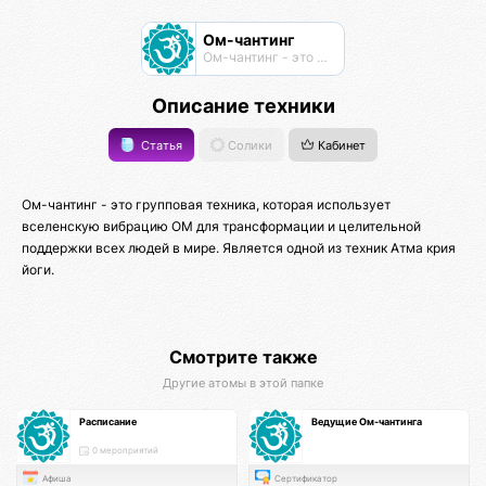
Ом-чантинг
Ом-чантинг - это групповая практика пропевания звука Ом
Описание техники
Статья
Солики
Кабинет
Ом-чантинг - это групповая техника, которая использует
вселенскую вибрацию ОМ для трансформации и целительной
поддержки всех людей в мире. Является одной из техник Атма крия
йоги.
Смотрите также
Другие атомы в этой папке
Расписание
Ведущие Ом-чантинга
0 мероприятий
Афиша
Сертификатор