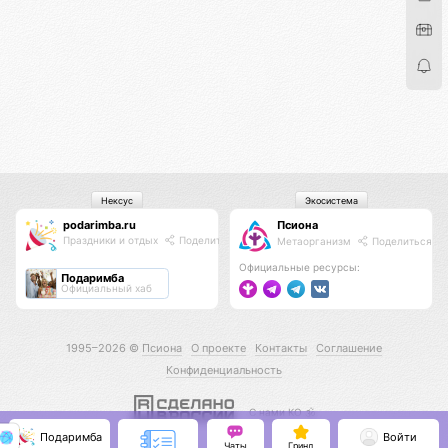
Нексус
Экосистема
podarimba.ru
Псиона
Праздники и отдых
Поделиться
Метаорганизм
Поделиться
Официальные ресурсы:
Подаримба
Официальный хаб
1995–2026 ©
Псиона
О проекте
Контакты
Соглашение
Конфиденциальность
С нами КО 🕉️
Подаримба
Войти
Чаты
Гринд