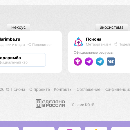
Нексус
Экосистема
arimba.ru
Псиона
Метаорганизм
Подел
здники и отдых
Поделиться
Официальные ресурсы:
одаримба
фициальный хаб
026 ©
Псиона
О проекте
Контакты
Соглашение
Конфиденци
С нами КО 🕉️