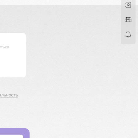
иться
альность