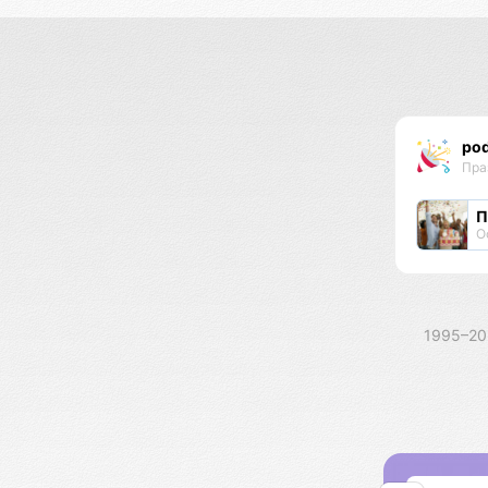
pod
Пра
П
О
1995–2