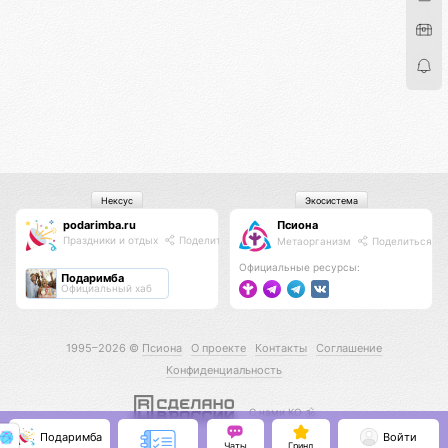
Нексус
Экосистема
podarimba.ru
Псиона
Праздники и отдых
Поделиться
Метаорганизм
Поделиться
Официальные ресурсы:
Подаримба
Официальный хаб
1995–2026 ©
Псиона
О проекте
Контакты
Соглашение
Конфиденциальность
С нами КО 🕉️
Подаримба
Войти
Чаты
Гринд