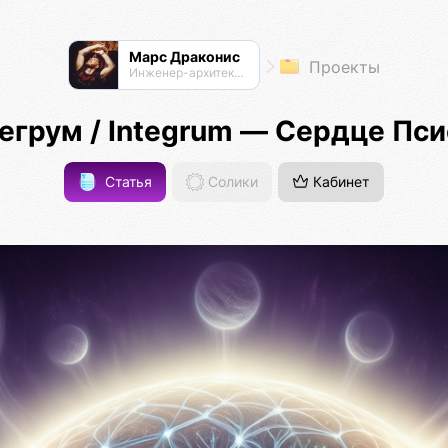
Марс Драконис
Проекты
Инженер-архитектор
егрум / Integrum — Сердце Пс
Статья
Солики
Кабинет