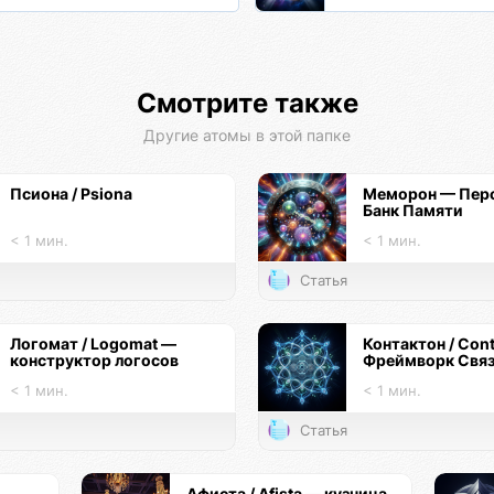
Смотрите также
Другие атомы в этой папке
Псиона / Psiona
Меморон — Пер
Банк Памяти
< 1 мин.
< 1 мин.
Статья
Логомат / Logomat —
Контактон / Con
конструктор логосов
Фреймворк Свя
< 1 мин.
< 1 мин.
Статья
Афиста / Afista — кузница