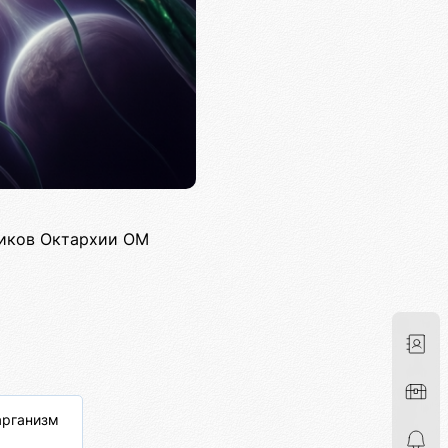
ников Октархии ОМ
рганизм