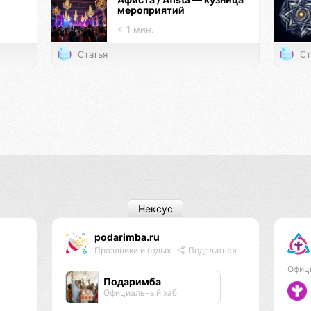
мероприятий
< 1 мин.
Статья
Ст
Нексус
podarimba.ru
Праздники и отдых
Поделиться
Офиц
Подаримба
Официальный хаб