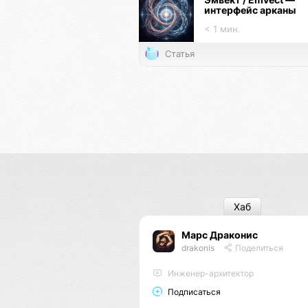
интерфейс арканы
< 1 мин.
Статья
Хаб
Марс Драконис
drakonis
Поделиться
Инженер-архитектор
Подписаться