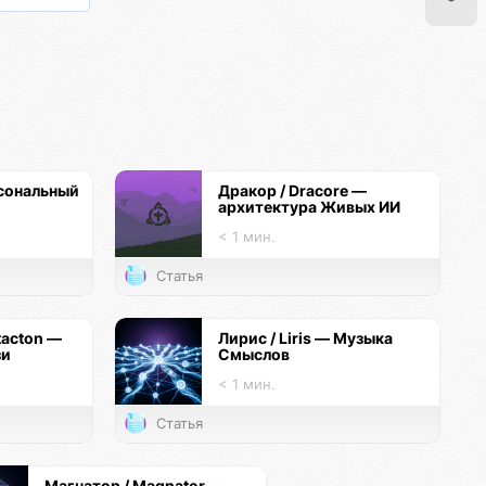
сональный
Дракор / Dracore —
архитектура Живых ИИ
< 1 мин.
Статья
tacton —
Лирис / Liris — Музыка
зи
Смыслов
< 1 мин.
Статья
Магнатор / Magnator —