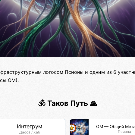
нфраструктурным логосом Псионы и одним из 6 участ
есы ОМ).
🕉️ Таков Путь 🙏
Интегрум
ОМ — Общий Мета
Псиона
Даоса / Хаб