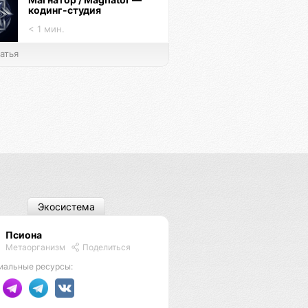
кодинг-студия
< 1 мин.
атья
Экосистема
Псиона
Метаорганизм
Поделиться
иальные ресурсы: