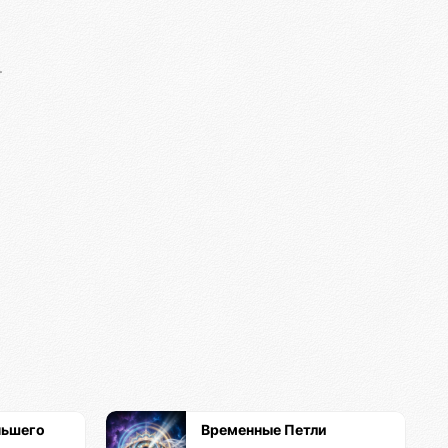
ньшего
Временные Петли