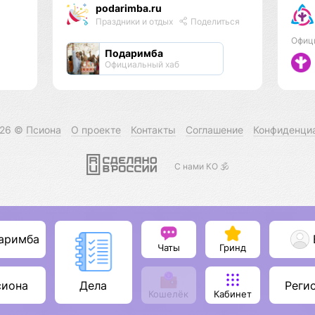
podarimba.ru
Праздники и отдых
Поделиться
Офиц
Подаримба
Официальный хаб
026 ©
Псиона
О проекте
Контакты
Соглашение
Конфиденци
С нами КО 🕉️
аримба
Чаты
Гринд
сиона
Реги
Дела
Кошелёк
Кабинет