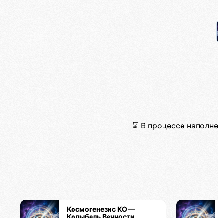
⌛ В процессе наполнен
Космогенезис КО —
Колыбель Вечности