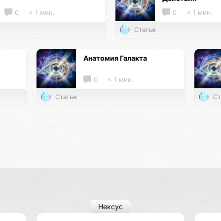
0
< 1 мин.
0
< 1 мин.
Статья
Анатомия Галакта
0
< 1 мин.
Статья
Ст
Нексус