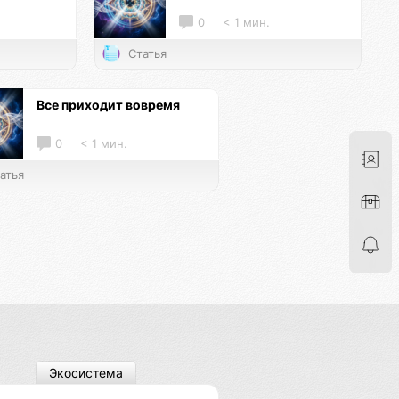
0
< 1 мин.
Статья
Все приходит вовремя
0
< 1 мин.
атья
Экосистема