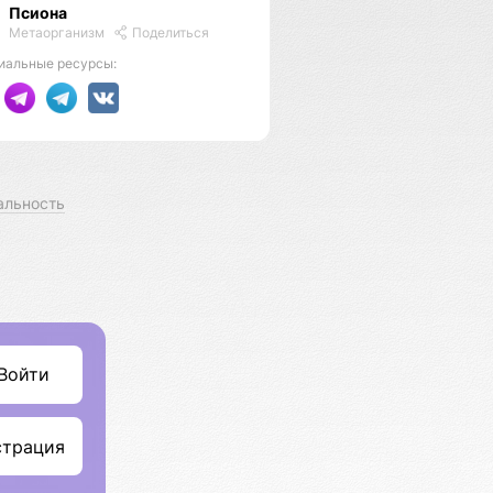
Псиона
Метаорганизм
Поделиться
иальные ресурсы:
альность
Войти
страция