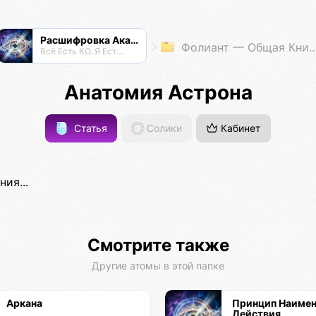
Расшифровка Акаши
Фолиант — Общая Книга Знаний
Всё Есть КО. Я Есть КО.
Анатомия Астрона
Статья
Солики
Кабинет
ия...
Смотрите также
Другие атомы в этой папке
Аркана
Принцип Наиме
Действия