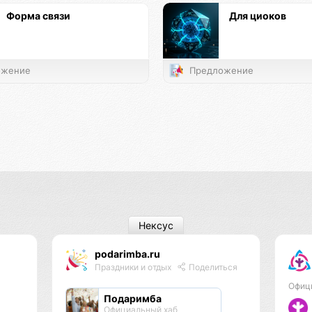
Форма связи
Для циоков
жение
Предложение
Нексус
podarimba.ru
Праздники и отдых
Поделиться
Офиц
Подаримба
Официальный хаб