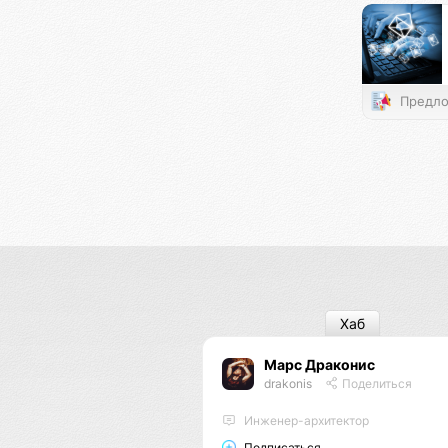
Предло
Хаб
Марс Драконис
drakonis
Поделиться
Инженер-архитектор
Подписаться