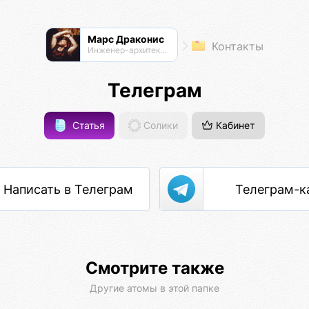
Марс Драконис
Контакты
Инженер-архитектор
Телеграм
Статья
Солики
Кабинет
Написать в Телеграм
Телеграм-к
Смотрите также
Другие атомы в этой папке