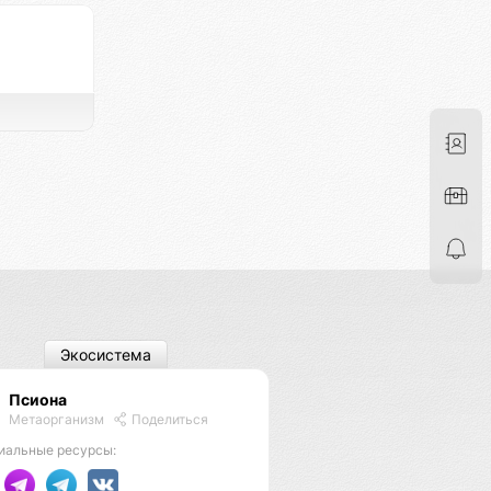
Экосистема
Псиона
Метаорганизм
Поделиться
иальные ресурсы: