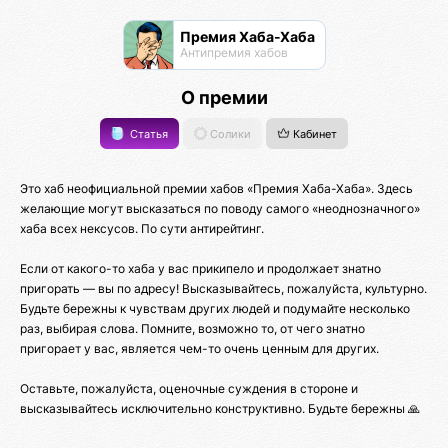
Премия Хаба-Хаба
Антипремия хабов
О премии
Статья
Солики
Кабинет
Это хаб неофициальной премии хабов «Премия Хаба-Хаба». Здесь
желающие могут высказаться по поводу самого «неоднозначного»
хаба всех нексусов. По сути антирейтинг.
Если от какого-то хаба у вас прикипело и продолжает знатно
пригорать — вы по адресу! Высказывайтесь, пожалуйста, культурно.
Будьте бережны к чувствам других людей и подумайте несколько
раз, выбирая слова. Помните, возможно то, от чего знатно
пригорает у вас, является чем-то очень ценным для других.
Оставьте, пожалуйста, оценочные суждения в стороне и
высказывайтесь исключительно конструктивно. Будьте бережны 🙏