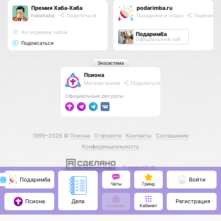
Премия Хаба-Хаба
podarimba.ru
habahaba
Поделиться
Праздники и отдых
Поделитьс
Антипремия хабов
Подаримба
Официальный хаб
Подписаться
Экосистема
Псиона
Метаорганизм
Поделиться
Официальные ресурсы:
1995–2026 ©
Псиона
О проекте
Контакты
Соглашение
Конфиденциальность
С нами КО 🕉️
Подаримба
Войти
Чаты
Гринд
Псиона
Регистрация
Дела
Кошелёк
Кабинет