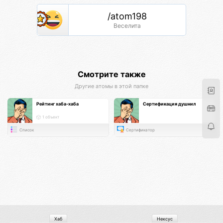
/atom198
Веселита
Смотрите также
Другие атомы в этой папке
Рейтинг хаба-хаба
Сертификация душнил
1 объект
Список
Сертификатор
Хаб
Нексус