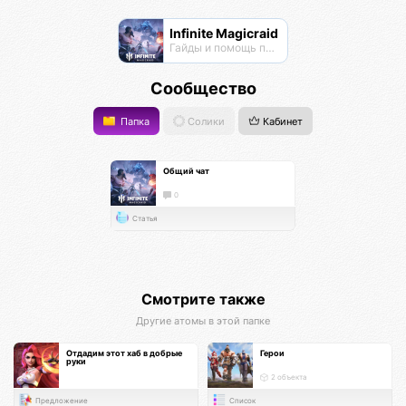
Infinite Magicraid
Гайды и помощь по игре
Сообщество
Папка
Солики
Кабинет
Общий чат
0
Статья
Смотрите также
Другие атомы в этой папке
Отдадим этот хаб в добрые
Герои
руки
2 объекта
Предложение
Список