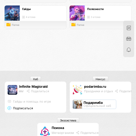
Гайды
Полезности
4 атома
3 атома
Папка
Папка
Хаб
Нексус
Infinite Magicraid
podarimba.ru
imr
Поделиться
Праздники и отдых
Поделитьс
Гайды и помощь по игре
Подаримба
Официальный хаб
Подписаться
Экосистема
Псиона
Метаорганизм
Поделиться