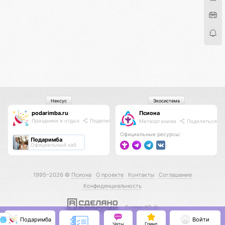
Нексус
Экосистема
podarimba.ru
Псиона
Праздники и отдых
Поделиться
Метаорганизм
Поделиться
Официальные ресурсы:
Подаримба
Официальный хаб
1995–2026 ©
Псиона
О проекте
Контакты
Соглашение
Конфиденциальность
С нами КО 🕉️
Подаримба
Войти
Чаты
Гринд