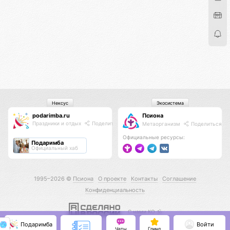
Нексус
Экосистема
podarimba.ru
Псиона
Праздники и отдых
Поделиться
Метаорганизм
Поделиться
Официальные ресурсы:
Подаримба
Официальный хаб
1995–2026 ©
Псиона
О проекте
Контакты
Соглашение
Конфиденциальность
С нами КО 🕉️
Подаримба
Войти
Чаты
Гринд