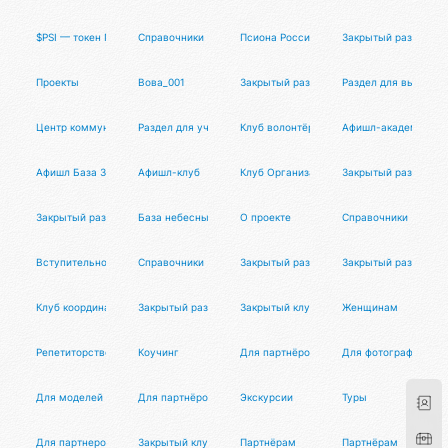
$PSI — токен Псионы
Справочники
Псиона Россия
Закрытый раздел
Проекты
Вова_001
Закрытый раздел
Раздел для выпускн
Центр коммуникаций
Раздел для участников
Клуб волонтёров
Афишл-академия
Афишл База Знаний
Афишл-клуб
Клуб Организаторов
Закрытый раздел
Закрытый раздел
База небесных тел
О проекте
Справочники
Вступительное слово
Справочники
Закрытый раздел
Закрытый раздел
Клуб координаторов
Закрытый раздел
Закрытый клуб
Женщинам
Репетиторство
Коучинг
Для партнёров
Для фотографов
Для моделей
Для партнёров
Экскурсии
Туры
Для партнеров
Закрытый клуб МД
Партнёрам
Партнёрам