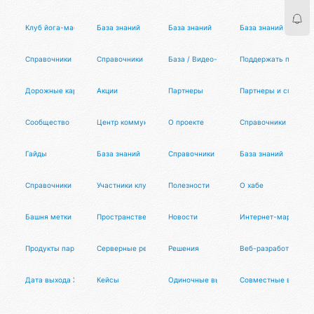
Клуб йога-мастеров
База знаний
База знаний
База знаний
Справочники
Справочники
База / Видео-архив
Поддержать проект
Дорожные карты
Акции
Партнеры
Партнеры и спецпро
Сообщество
Центр коммуникаций
О проекте
Справочники
Гайды
База знаний
Справочники
База знаний
Справочники
Участники клуба
Полезности
О хабе
Башня метки
Пространственный храм
Новости
Интернет-маркетинг
Продукты партнеров
Серверные решения
Решения
Веб-разработка
Дата выхода XCOM 3
Кейсы
Одиночные выступления
Совместные выступ