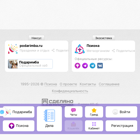
Нексус
Экосистема
podarimba.ru
Псиона
Праздники и отдых
Поделиться
Метаорганизм
Поделиться
Официальные ресурсы:
Подаримба
Официальный хаб
1995–2026 ©
Псиона
О проекте
Контакты
Соглашение
Конфиденциальность
С нами КО 🕉️
Подаримба
Войти
Чаты
Гринд
Псиона
Регистрация
Дела
Кошелёк
Кабинет