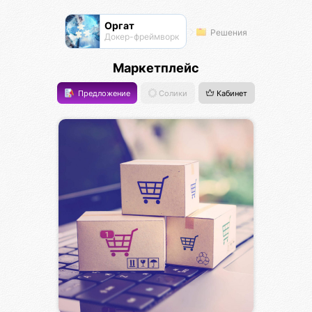
Оргат
Решения
Докер-фреймворк
Маркетплейс
Предложение
Солики
Кабинет