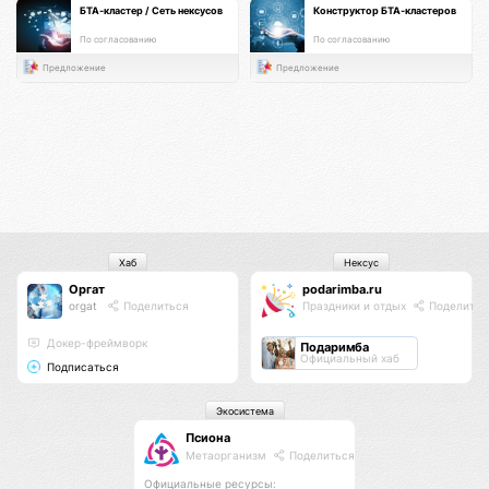
БТА-кластер / Сеть нексусов
Конструктор БТА-кластеров
По согласованию
По согласованию
Предложение
Предложение
Хаб
Нексус
Оргат
podarimba.ru
orgat
Поделиться
Праздники и отдых
Поделитьс
Докер-фреймворк
Подаримба
Официальный хаб
Подписаться
Экосистема
Псиона
Метаорганизм
Поделиться
Официальные ресурсы: