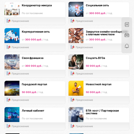
Координатор нексуса
Социальная сеть
По согласованию
от
300 000 руб.
/ год
Предложение
Предложение
Корпоративная сеть
Закрытое онлайн-сообщество
с платным членством
от
300 000 руб.
/ год
от
300 000 руб.
/ год
Предложение
Предложение
Своя франшиза
Соцсеть ВУЗа
от
300 000 руб.
/ год
50 000 руб.
/ год
Предложение
Предложение
Городской портал
Новостной портал
50 000 руб.
/ год
50 000 руб.
/ год
Предложение
Предложение
Личный кабинет
БТА-хост / Партнерская
система
По согласованию
По согласованию
Предложение
Предложение