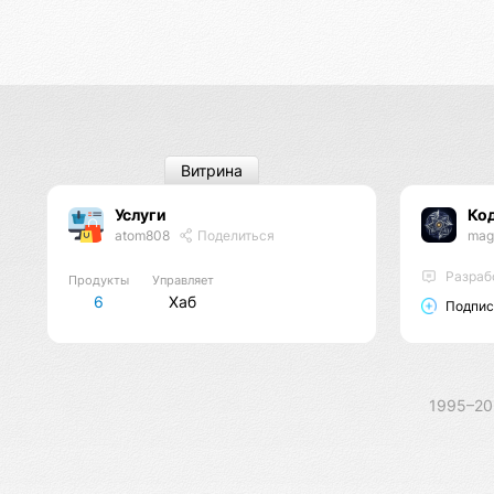
Витрина
Услуги
Ко
atom808
Поделиться
mag
Разраб
Продукты
Управляет
6
Хаб
Подпис
1995–2