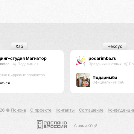
Хаб
Нексус
динг-студия Магнатор
podarimba.ru
nator
Поделиться
Праздники и отдых
По
отка цифровых продуктов
Подаримба
Официальный хаб
аться
026 ©
Псиона
О проекте
Контакты
Соглашение
Конфиденци
С нами КО 🕉️