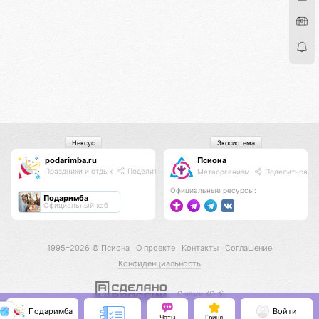
Нексус
Экосистема
podarimba.ru
Псиона
Праздники и отдых
Поделиться
Метаорганизм
Поделиться
Официальные ресурсы:
Подаримба
Официальный хаб
1995–2026 ©
Псиона
О проекте
Контакты
Соглашение
Конфиденциальность
С нами КО 🕉️
Подаримба
Войти
Чаты
Гринд