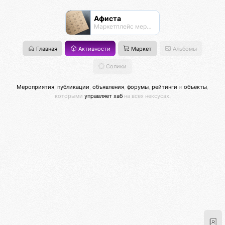
Афиста
Маркетплейс мероприятий
Главная
Активности
Маркет
Альбомы
Солики
Мероприятия
,
публикации
,
объявления
,
форумы
,
рейтинги
и
объекты
,
которыми
управляет хаб
на всех нексусах.