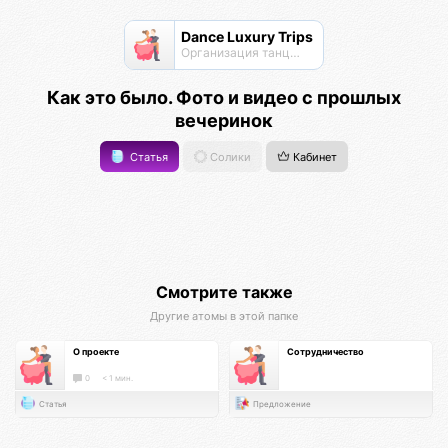
Dance Luxury Trips
Организация танцевальных вечеринок на теплоходе!
Как это было. Фото и видео с прошлых
вечеринок
Статья
Солики
Кабинет
Смотрите также
Другие атомы в этой папке
О проекте
Сотрудничество
0
< 1 мин.
Статья
Предложение