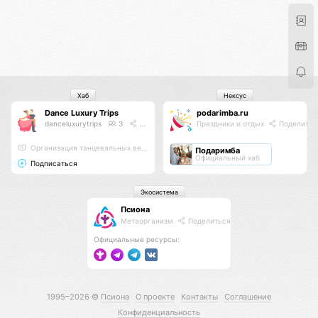
Хаб
Нексус
Dance Luxury Trips
podarimba.ru
danceluxurytrips
3
Поделиться
Праздники и отдых
Поделитьс
Организация танцевальных вечеринок на теплоходе!
Подаримба
Официальный хаб
Подписаться
Экосистема
Псиона
Метаорганизм
Поделиться
Официальные ресурсы:
1995–2026 ©
Псиона
О проекте
Контакты
Соглашение
Конфиденциальность