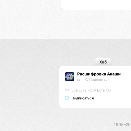
Хаб
Расшифровка Акаши
ra
Поделиться
Всё Есть КО. Я Есть КО.
Подписаться
1995–2