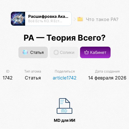
Расшифровка Акаши
Что такое РА?
Всё Есть КО. Я Есть КО.
РА — Теория Всего?
Статья
Солики
Кабинет
ID
Тип атома
Поделиться
Дата создания
1742
Статья
article1742
14 февраля 2026
MD для ИИ