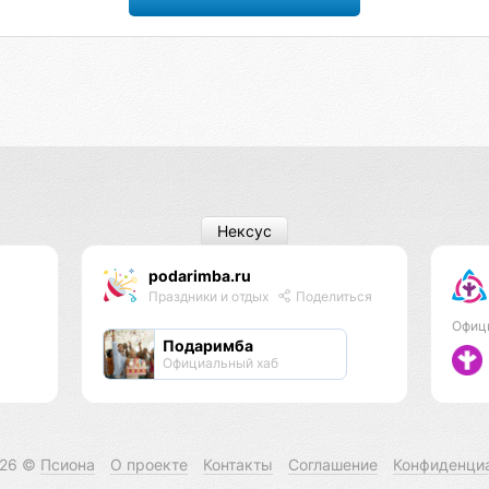
Нексус
podarimba.ru
Праздники и отдых
Поделиться
Офиц
Подаримба
Официальный хаб
026 ©
Псиона
О проекте
Контакты
Соглашение
Конфиденци