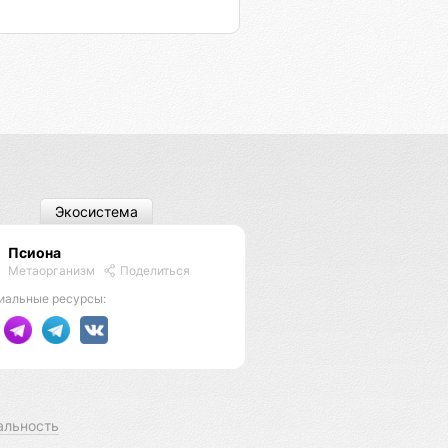
Экосистема
Псиона
Метаорганизм
Поделиться
иальные ресурсы:
альность