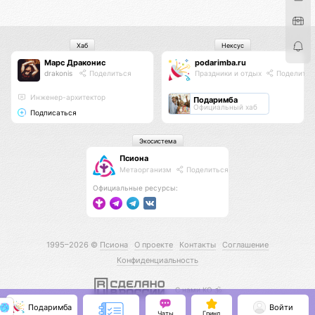
Хаб
Нексус
Марс Драконис
podarimba.ru
drakonis
Поделиться
Праздники и отдых
Поделитьс
Инженер-архитектор
Подаримба
Официальный хаб
Подписаться
Экосистема
Псиона
Метаорганизм
Поделиться
Официальные ресурсы:
1995–2026 ©
Псиона
О проекте
Контакты
Соглашение
Конфиденциальность
С нами КО 🕉️
Подаримба
Войти
Чаты
Гринд