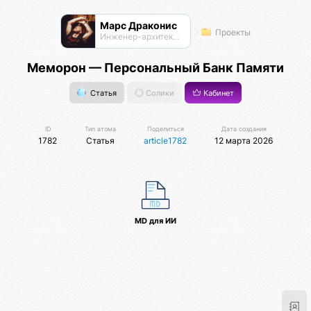
Марс Драконис
Проекты
Инженер-архитектор
Меморон — Персональный Банк Памяти
Статья
Солики
Кабинет
ID
Тип атома
Поделиться
Дата создания
1782
Статья
article1782
12 марта 2026
MD для ИИ