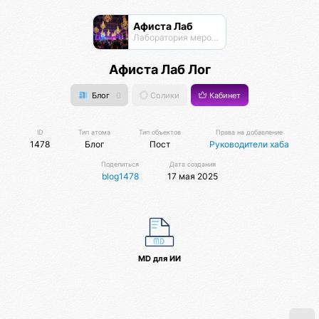
Афиста Лаб
Лаборатория мероприятий
Афиста Лаб Лог
Блог
0
Солики
Кабинет
ID
Тип атома
Тип объектов
Права на добавление
1478
Блог
Пост
Руководители хаба
Поделиться
Дата создания
blog1478
17 мая 2025
MD для ИИ