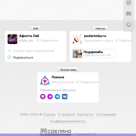
Хаб
Нексус
Афиста Лаб
podarimba.ru
afista_lab
Поделиться
Праздники и отдых
Поделитьс
Лаборатория мероприятий
Подаримба
Официальный хаб
Подписаться
Экосистема
Псиона
Метаорганизм
Поделиться
Официальные ресурсы:
1995–2026 ©
Псиона
О проекте
Контакты
Соглашение
Конфиденциальность
С нами КО 🕉️