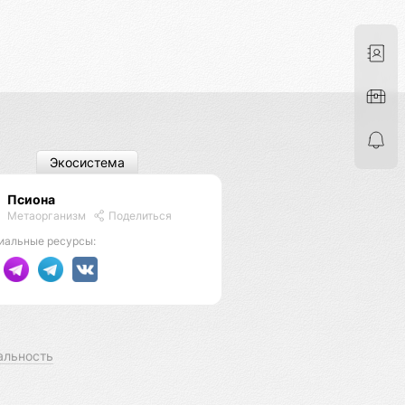
Экосистема
Псиона
Метаорганизм
Поделиться
иальные ресурсы:
альность