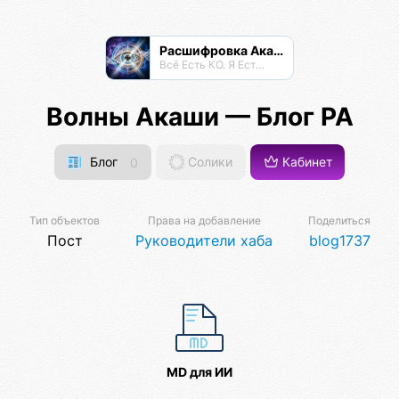
Расшифровка Акаши
Всё Есть КО. Я Есть КО.
Волны Акаши — Блог РА
Блог
0
Солики
Кабинет
Тип объектов
Права на добавление
Поделиться
Пост
Руководители хаба
blog1737
MD для ИИ