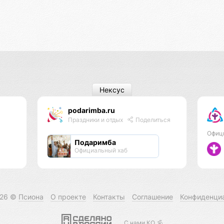
Нексус
podarimba.ru
Праздники и отдых
Поделиться
Офиц
Подаримба
Официальный хаб
026 ©
Псиона
О проекте
Контакты
Соглашение
Конфиденци
С нами КО 🕉️