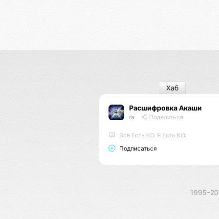
Хаб
Расшифровка Акаши
ra
Поделиться
Всё Есть КО. Я Есть КО.
Подписаться
1995–2