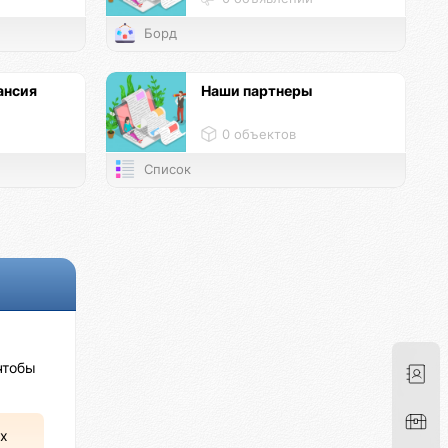
Борд
ансия
Наши партнеры
0 объектов
Список
чтобы
х