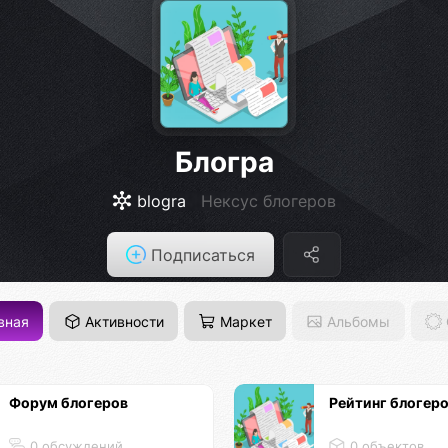
Блогра
blogra
Нексус блогеров
Подписаться
вная
Активности
Маркет
Альбомы
Форум блогеров
Рейтинг блогер
0 обсуждений
0 объектов