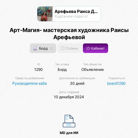
Арефьева Раиса Дмитриевна
Художник-педагог
Арт-Магия- мастерская художника Раисы
Арефьевой
Борд
0
Солики
Кабинет
ID
Тип атома
Тип объектов
1290
Борд
Объявление
Права на добавление
Длительность публикации
Поделиться
Руководители хаба
30 дней
board1290
Дата создания
10 декабря 2024
MD для ИИ