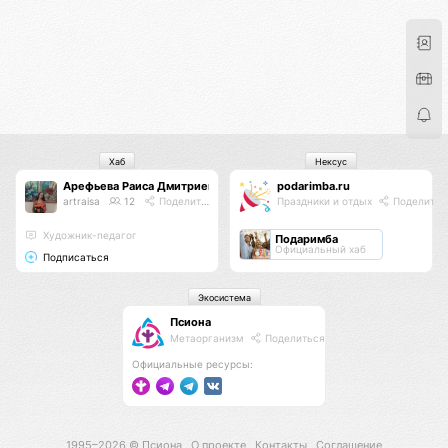
Хаб
Нексус
Арефьева Раиса Дмитриевна
podarimba.ru
artraisa
12
Поделиться
Праздники и отдых
Поделитьс
Художник-педагог
Подаримба
Официальный хаб
Подписаться
Экосистема
Псиона
Метаорганизм
Поделиться
Официальные ресурсы:
1995–2026 ©
Псиона
О проекте
Контакты
Соглашение