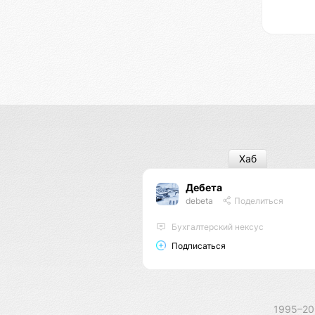
Хаб
Дебета
debeta
Поделиться
Бухгалтерский нексус
Подписаться
1995–2