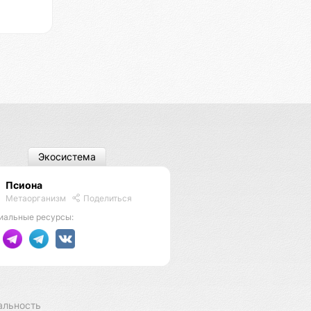
Экосистема
Псиона
Метаорганизм
Поделиться
иальные ресурсы:
альность