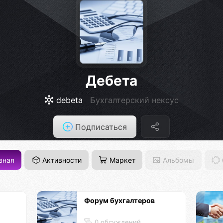
Дебета
debeta
Бухгалтерский нексус
Подписаться
вная
Активности
Маркет
Альбомы
Форум бухгалтеров
0 обсуждений