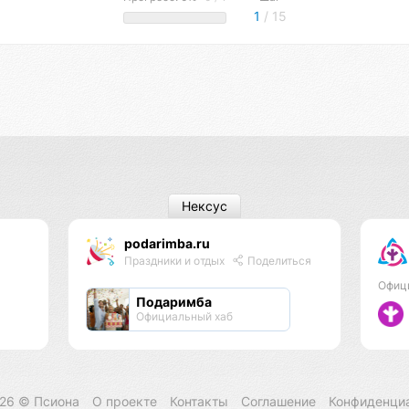
1
/ 15
Нексус
podarimba.ru
Праздники и отдых
Поделиться
Офиц
Подаримба
Официальный хаб
026 ©
Псиона
О проекте
Контакты
Соглашение
Конфиденци