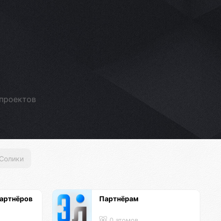
проектов
Солики
артнёров
Партнёрам
0 атомов