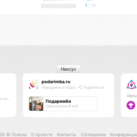
1
/ 15
Нексус
podarimba.ru
Праздники и отдых
Поделиться
Офиц
оектов
Подаримба
Официальный хаб
026 ©
Псиона
О проекте
Контакты
Соглашение
Конфиденци