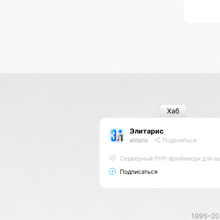
Хаб
Элитарис
elitaris
Поделиться
Серверный PHP-фреймворк для высоконагруженных пр
Подписаться
1995–2