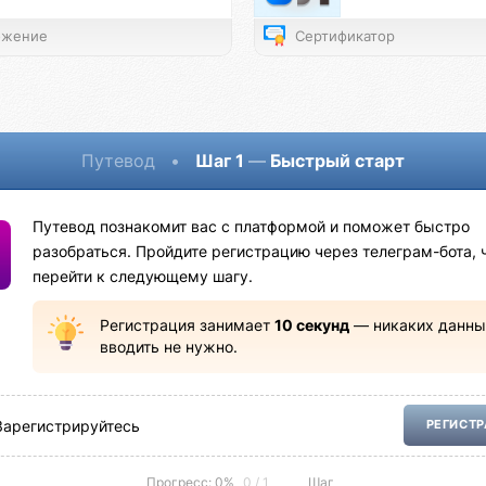
жение
Сертификатор
Путевод
•
Шаг 1
—
Быстрый старт
Путевод познакомит вас с платформой и поможет быстро
разобраться. Пройдите регистрацию через телеграм-бота, 
перейти к следующему шагу.
Регистрация занимает
10 секунд
— никаких данны
вводить не нужно.
Зарегистрируйтесь
РЕГИСТ
Прогресс: 0%
0 / 1
Шаг