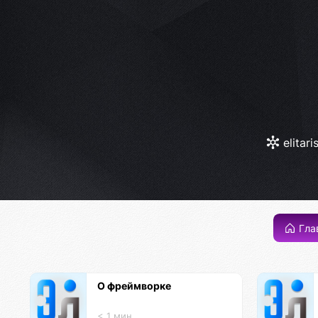
elitari
Гла
О фреймворке
< 1 мин.