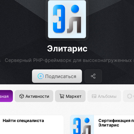
Элитарис
s
Серверный PHP-фреймворк для высоконагруженных 
Подписаться
вная
Активности
Маркет
Альбомы
Найти специалиста
Сертификация п
Элитарис