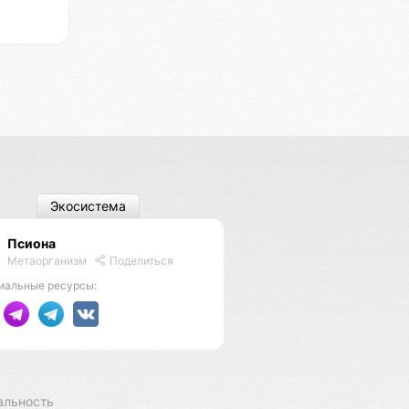
Экосистема
Псиона
Метаорганизм
Поделиться
иальные ресурсы:
альность