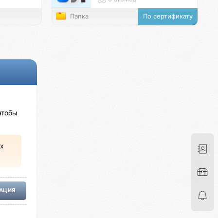
Папка
По сертификату
чтобы
х
РАЦИЯ