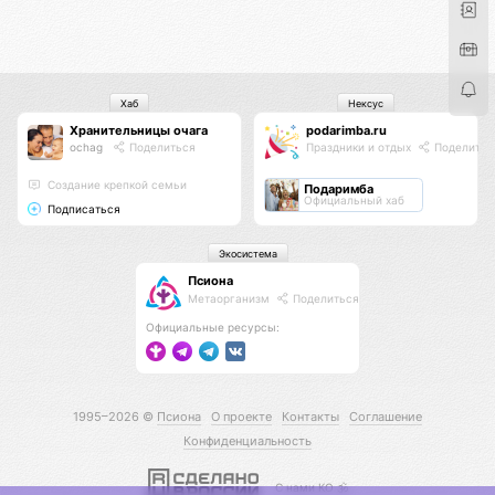
Хаб
Нексус
Хранительницы очага
podarimba.ru
ochag
Поделиться
Праздники и отдых
Поделитьс
Создание крепкой семьи
Подаримба
Официальный хаб
Подписаться
Экосистема
Псиона
Метаорганизм
Поделиться
Официальные ресурсы:
1995–2026 ©
Псиона
О проекте
Контакты
Соглашение
Конфиденциальность
С нами КО 🕉️