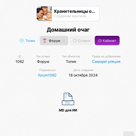
Хранительницы очага
Создание крепкой семьи
Домашний очаг
Топик
Форум
0
Солики
Кабинет
ID
Тип атома
Тип объектов
Права на добавление
1062
Форум
Топик
Саморегуляция
Поделиться
Дата создания
forum1062
18 октября 2024
MD для ИИ