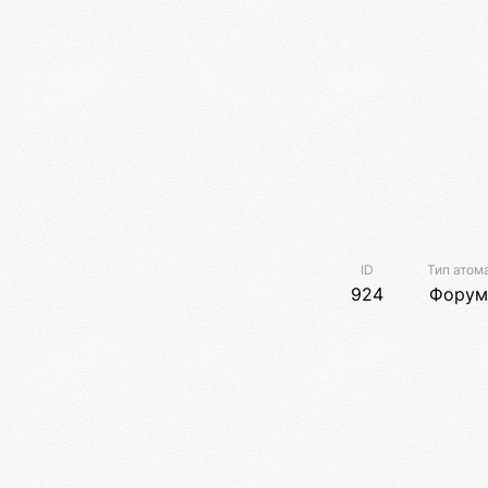
ID
Тип атом
924
Форум