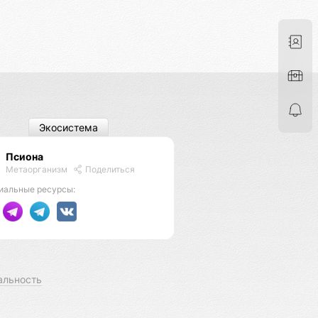
Экосистема
Псиона
Метаорганизм
Поделиться
иальные ресурсы:
альность