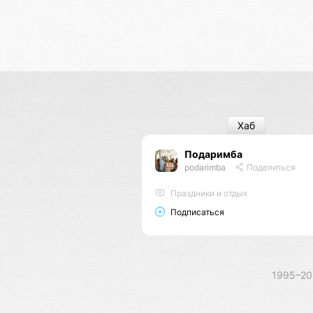
Хаб
Подаримба
podarimba
Поделиться
Праздники и отдых
Подписаться
1995–2