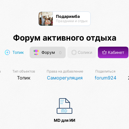
Подаримба
Праздники и отдых
Форум активного отдыха
Топик
Форум
0
Солики
Кабинет
а
Тип объектов
Права на добавление
Поделиться
Топик
Саморегуляция
forum924
MD для ИИ