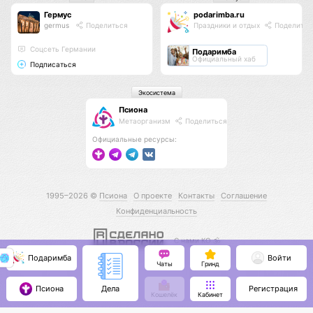
Гермус
podarimba.ru
germus
Поделиться
Праздники и отдых
Поделитьс
Соцсеть Германии
Подаримба
Официальный хаб
Подписаться
Экосистема
Псиона
Метаорганизм
Поделиться
Официальные ресурсы:
1995–2026 ©
Псиона
О проекте
Контакты
Соглашение
Конфиденциальность
С нами КО 🕉️
Подаримба
Войти
Чаты
Гринд
Псиона
Регистрация
Дела
Кошелёк
Кабинет