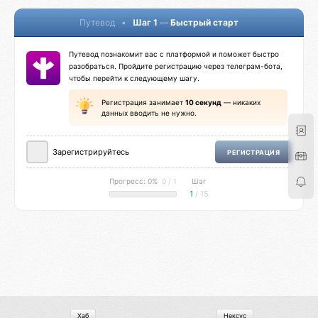
Путевод
•
Шаг 1
—
Быстрый старт
Путевод познакомит вас с платформой и поможет быстро
разобраться. Пройдите регистрацию через телеграм-бота,
чтобы перейти к следующему шагу.
Регистрация занимает
10 секунд
— никаких
данных вводить не нужно.
Зарегистрируйтесь
РЕГИСТРАЦИЯ
Прогресс: 0%
0 / 1
Шаг
1
/ 15
Хаб
Нексус