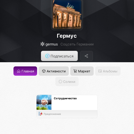
Гермус
germus
Соцсеть Германии
Подписаться
Главная
Активности
Маркет
Альбомы
Солики
Сотрудничество
Предложение