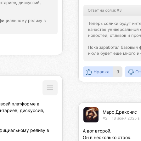
тариев, дискуссий, 
Ответ на солик #3
фициальному релизу в 
Теперь солики будут инте
качестве универсальной 
новостей, отзывов и проче
Пока заработал базовый 
июле будет еще много и
Нравка
9
От
 всей платформе в 
тариев, дискуссий, 
Марс Драконис
#2
18 июня 2025 в 
фициальному релизу в 
А вот второй.

Он в несколько строк.
