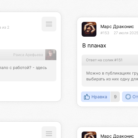
Марс Драконис
 из 2
#153
27 июля 2025
В планах
Раиса Арефьева
Ответ на солик #151
ало с работой? - здесь 
Можно в публикациях гру
выбирать из них одну дл
Нравка
9
От
Марс Драконис