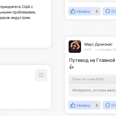
 приоритета США с 
Нравка
8
От
ьными проблемами, 
еров индустрии.

Марс Драконис
#251
1 сентября 2
Путевод на Главной
👍
Ответ на солик #250
Интересно, но пока мало
Нравка
8
От