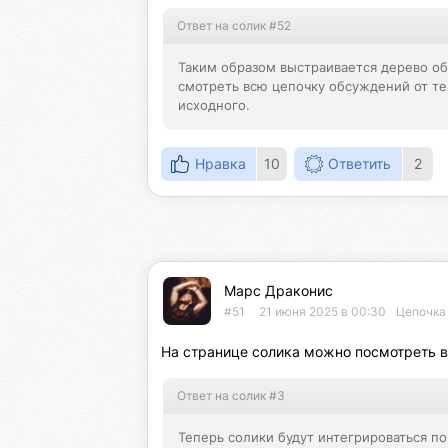
Ответ на солик #52
Таким образом выстраивается дерево о
смотреть всю цепочку обсуждений от тек
исходного.
Нравка
10
Ответить
2
Марс Драконис
#51
21 июня 2025 в 00:30
Цепочка 
На странице солика можно посмотреть вс
Ответ на солик #3
Теперь солики будут интегрироваться по