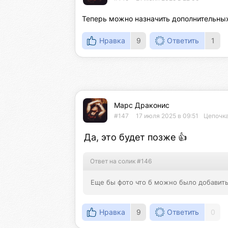
Теперь можно назначить дополнительных
Нравка
9
Ответить
1
Марс Драконис
#147
17 июля 2025 в 09:51
Цепочка
Да, это будет позже 👍
Ответ на солик #146
Еще бы фото что б можно было добавить
Нравка
9
Ответить
0