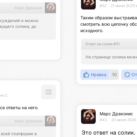
#52
21 июня 2025 
Марс Драконис
Таким образом выстраива
бсуждений и можно 
смотреть всю цепочку обс
ущего солика, до 
исходного.
Ответ на солик #51
На странице солика можн
Нравка
10
От
из 2
е ответы на него.
Марс Драконис
#43
20 июня 2025 
Марс Драконис
Это ответ на солик.
 всей платформе в 