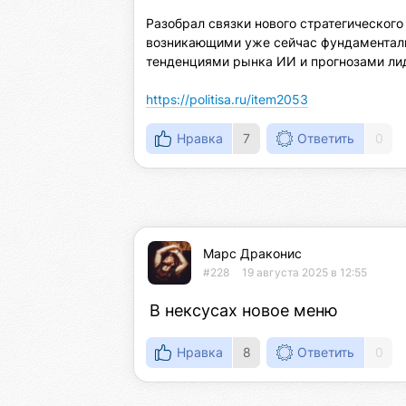
Разобрал связки нового стратегического
возникающими уже сейчас фундаментал
тенденциями рынка ИИ и прогнозами лид
https://politisa.ru/item2053
Нравка
7
Ответить
0
Марс Драконис
#228
19 августа 2025 в 12:55
В нексусах новое меню
Нравка
8
Ответить
0