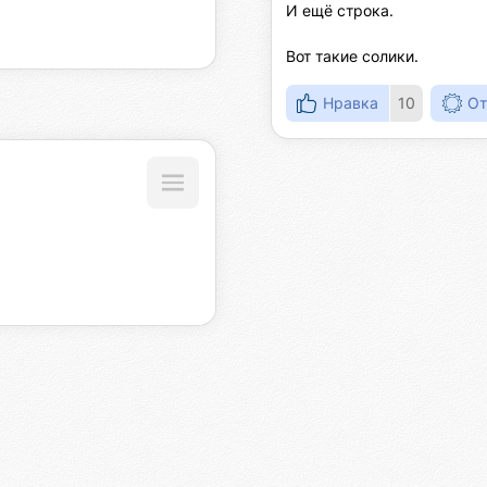
И ещё строка.

Вот такие солики.
Нравка
10
От