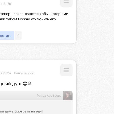
 в 21:59
 теперь показываются хабы, которыми 
нии хабом можно отключить его 
ветить
0
 в 08:57
Цепочка из 2
дный душ 😊🚿
Раиса Арефьева
я даже смотреть на еду! 
