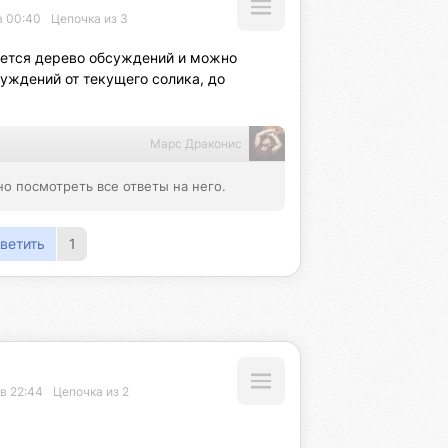
в 00:40
Цепочка из 3
ется дерево обсуждений и можно 
уждений от текущего солика, до 
Марс Драконис
о посмотреть все ответы на него.
ветить
1
в 22:44
Цепочка из 2