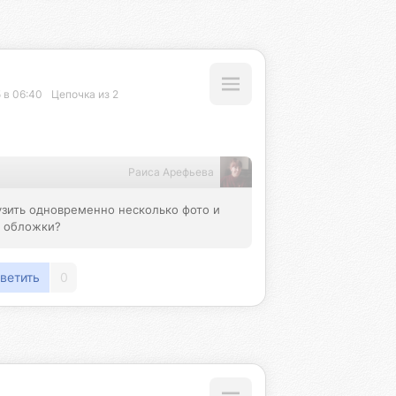
 в 06:40
Цепочка из 2
Раиса Арефьева
зить одновременно несколько фото и 
я обложки?
ветить
0