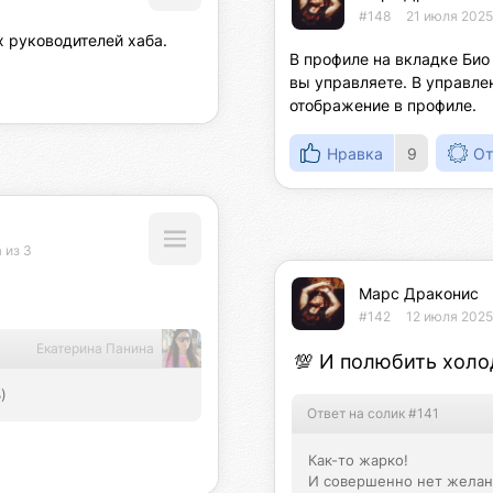
#148
21 июля 2025
 руководителей хаба.
В профиле на вкладке Био
вы управляете. В управле
отображение в профиле.
Нравка
9
От
 из 3
Марс Драконис
#142
12 июля 2025
Екатерина Панина
💯 И полюбить холо
)
Ответ на солик #141
Как-то жарко!

И совершенно нет желани