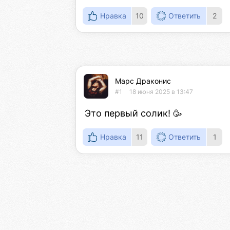
Нравка
10
Ответить
2
Марс Драконис
#1
18 июня 2025 в 13:47
Это первый солик! 🥳
Нравка
11
Ответить
1