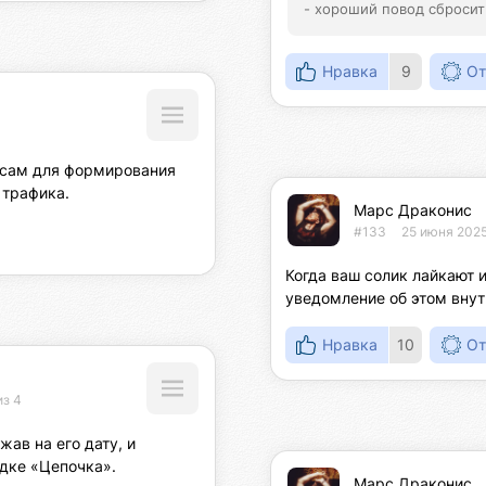
- хороший повод сбросить
Нравка
9
От
сам для формирования 
 трафика.
Марс Драконис
#133
25 июня 2025
Когда ваш солик лайкают 
уведомление об этом вну
Нравка
10
От
из 4
ав на его дату, и 
адке «Цепочка».
Марс Драконис