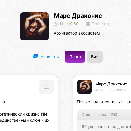
Марс Драконис
@id1
60
Добавить
Архитектор экосистем
Лента
Био
Написать
Марс Драконис
#257
1 сентября 20
а.

Позже появятся новые шаг
ргетический кризис ИИ 
Ответ на солик #253
единственный ключ к их 
60 уровень это на долго))