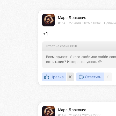
Марс Драконис
#154
27 июля 2025 в 06:41
Цепочка
+1
Ответ на солик #150
Всем привет! У кого любимое хобби совп
есть такие? Интересно узнать 🙂
Нравка
10
Ответить
0
Марс Драконис
#149
21 июля 2025 в 22:00