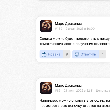
Марс Драконис
#139
2 июля 2025 в 10:00
Солики можно будет подключать к нексу
тематических лент и получения целевого
Нравка
9
Ответить
1
Марс Драконис
#86
21 июня 2025 в 22:11
Цепочка 
Например, можно открыть этот солик, наж
посмотреть всю цепочку ответов на вкл