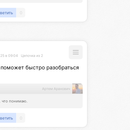
ветить
0
025 в 09:04
Цепочка из 2
 поможет быстро разобраться 
Артем Аранович
, что понимаю.
ветить
0