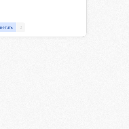
ветить
0