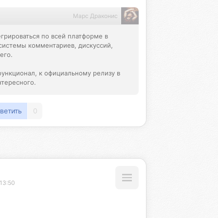
Марс Драконис
грироваться по всей платформе в 
системы комментариев, дискуссий, 
го.

функционал, к официальному релизу в 
нтересного.
ветить
0
13:50