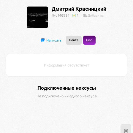
Дмитрий Красницкий
@id146534
1
Добавить
Лента
Био
Написать
Информация отсутствует
Подключенные нексусы
Не подключено ни одного нексуса