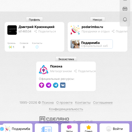
Профиль
Нексус
Дмитрий Красницкий
podarimba.ru
id146534
Поделиться
Праздники и отдых
Поделитьс
Подаримба
Уровень
Соликов
Контакты
Официальный хаб
1
0
Экосистема
Псиона
Метаорганизм
Поделиться
Официальные ресурсы:
1995–2026 ©
Псиона
О проекте
Контакты
Соглашение
Конфиденциальность
С нами КО 🕉️
Подаримба
Войти
Чаты
Гринд