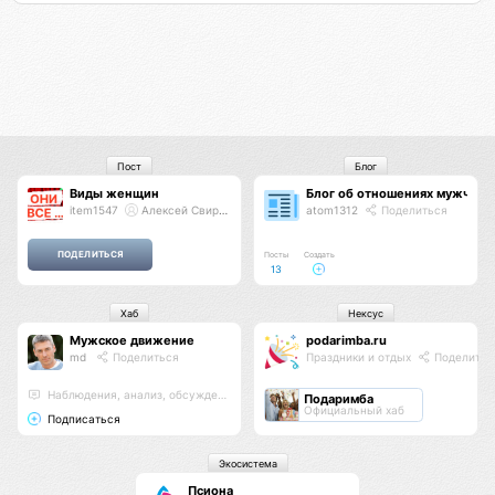
Пост
Блог
Виды женщин
Блог об отношениях мужчин
item1547
Алексей Свиридов
atom1312
Поделиться
Посты
Создать
13
Хаб
Нексус
Мужское движение
podarimba.ru
md
Поделиться
Праздники и отдых
Поделитьс
Наблюдения, анализ, обсуждения
Подаримба
Официальный хаб
Подписаться
Экосистема
Псиона