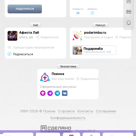
Элементы
Добавить
28
Хаб
Нексус
Афиста Лаб
podarimba.ru
afista_lab
Поделиться
Праздники и отдых
Поделитьс
Лаборатория мероприятий
Подаримба
Официальный хаб
Подписаться
Экосистема
Псиона
Метаорганизм
Поделиться
Официальные ресурсы:
1995–2026 ©
Псиона
О проекте
Контакты
Соглашение
Конфиденциальность
С нами КО 🕉️