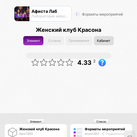
Афиста Лаб
Форматы мероприятий
Лаборатория мероприятий
Женский клуб Красона
Элемент
Солики
Применения
Кабинет
2
4.33
Элемент
Список
Женский клуб Красона
Форматы мероприятий
item1583
atom1457
Поделиться