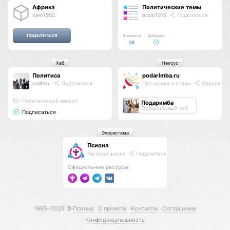
Африка
Политические темы
item1992
atom1316
Поделиться
Элементы
Добавить
28
Хаб
Нексус
Политиса
podarimba.ru
politisa
Поделиться
Праздники и отдых
Поделитьс
Политический нексус
Подаримба
Официальный хаб
Подписаться
Экосистема
Псиона
Метаорганизм
Поделиться
Официальные ресурсы:
1995–2026 ©
Псиона
О проекте
Контакты
Соглашение
Конфиденциальность