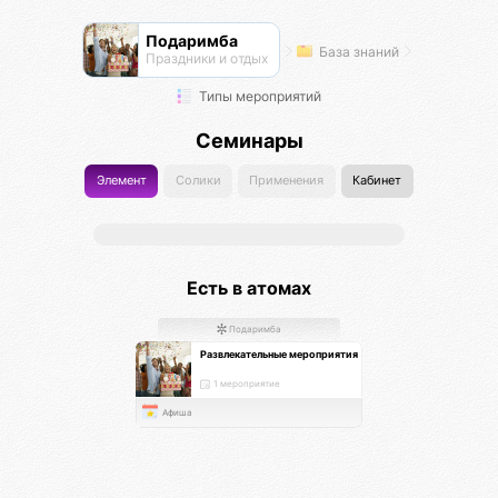
Подаримба
База знаний
Праздники и отдых
Типы мероприятий
Семинары
Элемент
Солики
Применения
Кабинет
Есть в атомах
Подаримба
Развлекательные мероприятия
1 мероприятие
Афиша