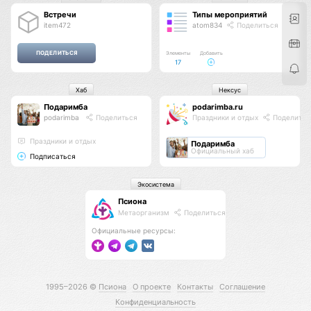
Встречи
Типы мероприятий
item472
atom834
Поделиться
Элементы
Добавить
17
Хаб
Нексус
Подаримба
podarimba.ru
podarimba
Поделиться
Праздники и отдых
Поделитьс
Праздники и отдых
Подаримба
Официальный хаб
Подписаться
Экосистема
Псиона
Метаорганизм
Поделиться
Официальные ресурсы:
1995–2026 ©
Псиона
О проекте
Контакты
Соглашение
Конфиденциальность