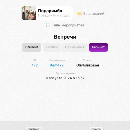
Подаримба
База знаний
Праздники и отдых
Типы мероприятий
Встречи
Элемент
Солики
Применения
Кабинет
ID
Поделиться
Статус
472
item472
Опубликован
Дата создания
6 августа 2024 в 15:52
Элемент
Список