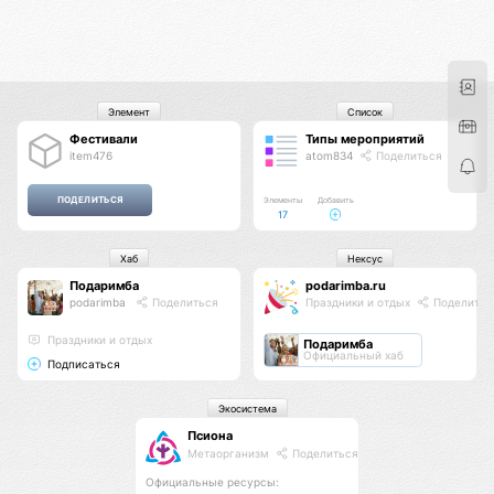
Элемент
Список
Фестивали
Типы мероприятий
item476
atom834
Поделиться
Элементы
Добавить
17
Хаб
Нексус
Подаримба
podarimba.ru
podarimba
Поделиться
Праздники и отдых
Поделитьс
Праздники и отдых
Подаримба
Официальный хаб
Подписаться
Экосистема
Псиона
Метаорганизм
Поделиться
Официальные ресурсы: