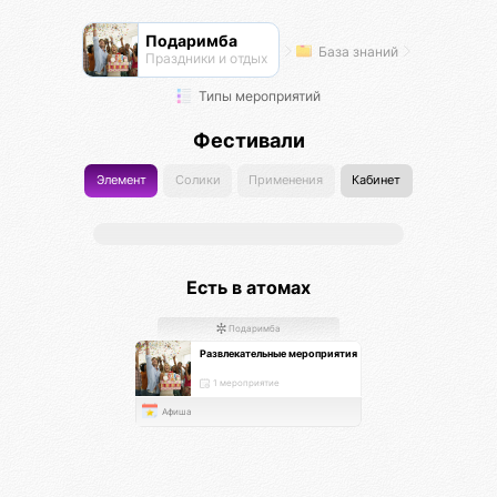
Подаримба
База знаний
Праздники и отдых
Типы мероприятий
Фестивали
Элемент
Солики
Применения
Кабинет
Есть в атомах
Подаримба
Развлекательные мероприятия
1 мероприятие
Афиша