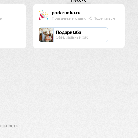
podarimba.ru
я
Праздники и отдых
Поделиться
Подаримба
Официальный хаб
альность