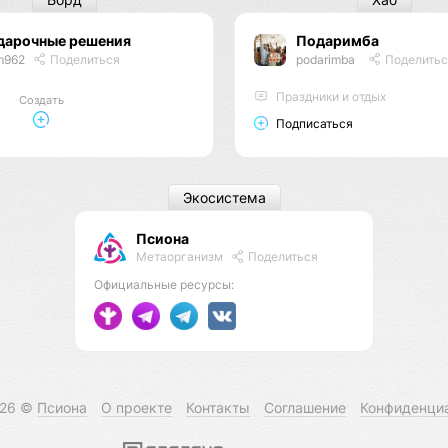
дарочные решения
Подаримба
m962
Поделиться
podarimba
Поделитьс
Праздники и отдых
Создать
Подписаться
Экосистема
Псиона
Метаорганизм
Поделиться
Официальные ресурсы:
026 ©
Псиона
О проекте
Контакты
Соглашение
Конфиденци