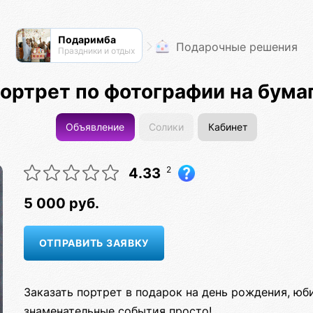
Подаримба
Подарочные решения
Праздники и отдых
ортрет по фотографии на бума
Объявление
Солики
Кабинет
2
4.33
5 000 руб.
Заказать портрет в подарок на день рождения, юби
знаменательные события просто!