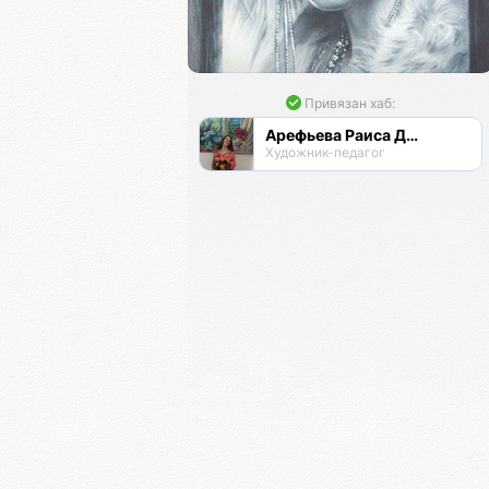
Привязан хаб:
Арефьева Раиса Дмитриевна
Художник-педагог