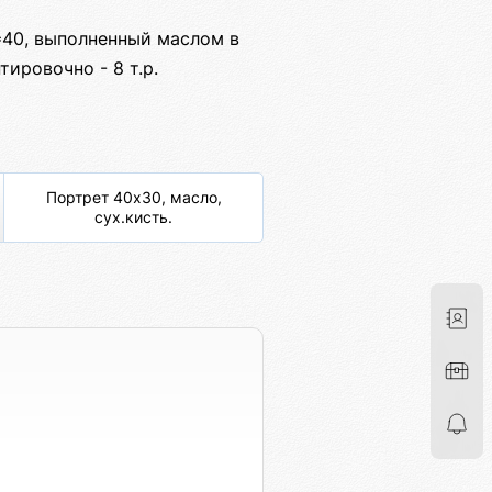
*40, выполненный маслом в
ировочно - 8 т.р.
Портрет 40х30, масло,
сух.кисть.