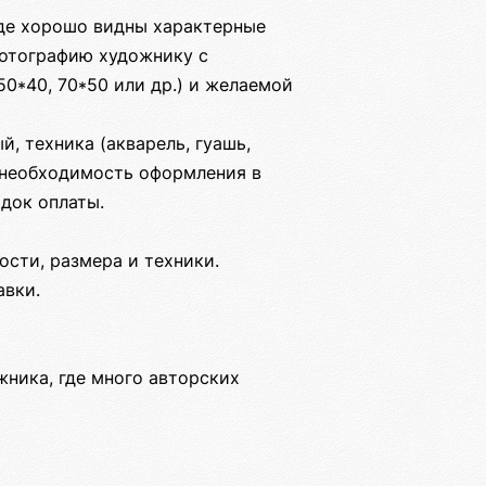
где хорошо видны характерные
 фотографию художнику с
0*40, 70*50 или др.) и желаемой
й, техника (акварель, гуашь,
, необходимость оформления в
док оплаты.
сти, размера и техники.
авки.
жника, где много авторских