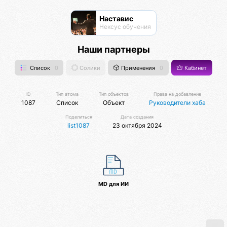
Наставис
Нексус обучения
Наши партнеры
Список
0
Солики
Применения
0
Кабинет
ID
Тип атома
Тип объектов
Права на добавление
1087
Список
Объект
Руководители хаба
Поделиться
Дата создания
list1087
23 октября 2024
MD для ИИ