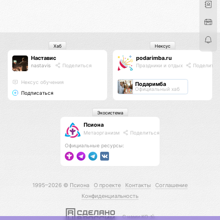
Хаб
Нексус
Наставис
podarimba.ru
nastavis
Поделиться
Праздники и отдых
Поделитьс
Нексус обучения
Подаримба
Официальный хаб
Подписаться
Экосистема
Псиона
Метаорганизм
Поделиться
Официальные ресурсы:
1995–2026 ©
Псиона
О проекте
Контакты
Соглашение
Конфиденциальность
С нами КО 🕉️