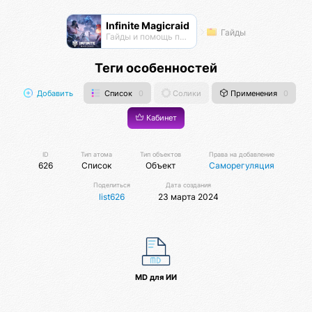
Infinite Magicraid
Гайды
Гайды и помощь по игре
Теги особенностей
Добавить
Список
0
Солики
Применения
0
Кабинет
ID
Тип атома
Тип объектов
Права на добавление
626
Список
Объект
Саморегуляция
Поделиться
Дата создания
list626
23 марта 2024
MD для ИИ