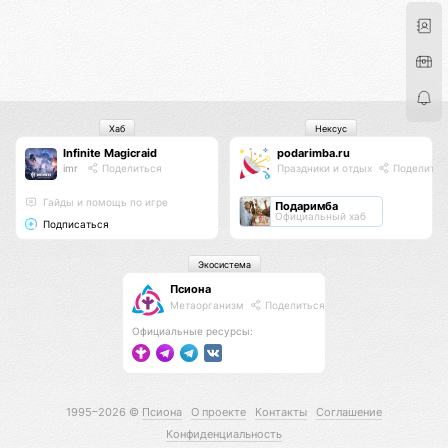
Хаб
Нексус
Infinite Magicraid
podarimba.ru
imr
Поделиться
Праздники и отдых
Поделитьс
Гайды и помощь по игре
Подаримба
Официальный хаб
Подписаться
Экосистема
Псиона
Метаорганизм
Поделиться
Официальные ресурсы:
1995–2026 ©
Псиона
О проекте
Контакты
Соглашение
Конфиденциальность