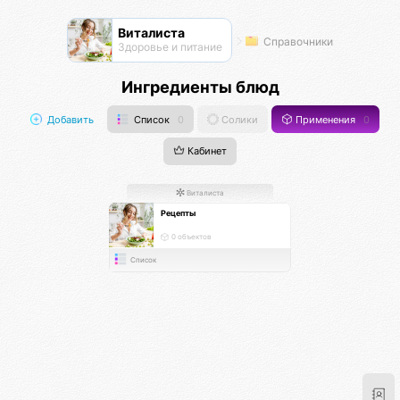
Виталиста
Справочники
Здоровье и питание
Ингредиенты блюд
Добавить
Список
0
Солики
Применения
0
Кабинет
Виталиста
Рецепты
0 объектов
Список