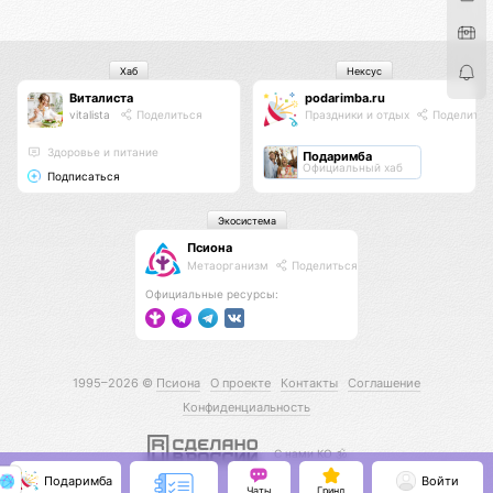
Хаб
Нексус
Виталиста
podarimba.ru
vitalista
Поделиться
Праздники и отдых
Поделитьс
Здоровье и питание
Подаримба
Официальный хаб
Подписаться
Экосистема
Псиона
Метаорганизм
Поделиться
Официальные ресурсы:
1995–2026 ©
Псиона
О проекте
Контакты
Соглашение
Конфиденциальность
С нами КО 🕉️
Подаримба
Войти
Чаты
Гринд