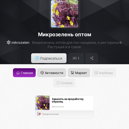
Микрозелень оптом
mikrozelen
Микрозелень оптом для поставщиков, в рестораны🍀.
Растущая и в срезе
Подписаться
1
Главная
Активности
Маркет
Альбомы
Солики
Заказать на проработку
образец
Бесплатно
Предложение