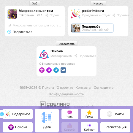
Хаб
Нексус
Микрозелень оптом
podarimba.ru
mikrozelen
1
Поделиться
Праздники и отдых
Поделитьс
Микрозелень оптом для поставщиков, в рестораны🍀. Растущая и в срезе
Подаримба
Официальный хаб
Подписаться
Экосистема
Псиона
Метаорганизм
Поделиться
Официальные ресурсы:
1995–2026 ©
Псиона
О проекте
Контакты
Соглашение
Конфиденциальность
С нами КО 🕉️
Подаримба
Войти
Чаты
Гринд
Псиона
Регистрация
Дела
Кошелёк
Кабинет