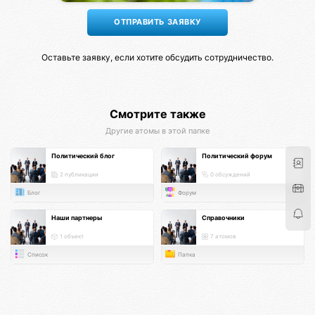
Оставьте заявку, если хотите обсудить сотрудничество.
Смотрите также
Другие атомы в этой папке
Политический блог
Политический форум
2 публикации
0 обсуждений
Блог
Форум
Наши партнеры
Справочники
1 объект
7 атомов
Список
Папка