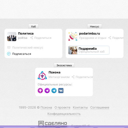
Хаб
Нексус
Политиса
podarimba.ru
politisa
Поделиться
Праздники и отдых
Поделитьс
Политический нексус
Подаримба
Официальный хаб
Подписаться
Экосистема
Псиона
Метаорганизм
Поделиться
Официальные ресурсы:
1995–2026 ©
Псиона
О проекте
Контакты
Соглашение
Конфиденциальность
С нами КО 🕉️