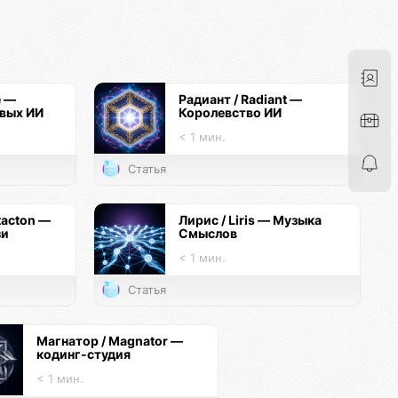
e —
Радиант / Radiant —
вых ИИ
Королевство ИИ
< 1 мин.
Статья
tacton —
Лирис / Liris — Музыка
зи
Смыслов
< 1 мин.
Статья
Магнатор / Magnator —
кодинг-студия
< 1 мин.