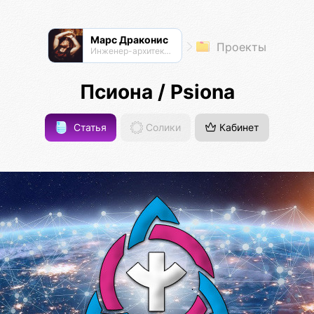
Марс Драконис
Проекты
Инженер-архитектор
Псиона / Psiona
Статья
Солики
Кабинет