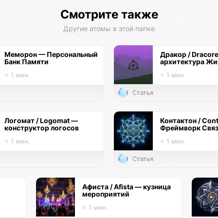
Смотрите также
Другие атомы в этой папке
Меморон — Персональный
Дракор / Dracor
Банк Памяти
архитектура Жи
< 1 мин.
< 1 мин.
Статья
Логомат / Logomat —
Контактон / Con
конструктор логосов
Фреймворк Свя
< 1 мин.
< 1 мин.
Статья
Афиста / Afista — кузница
мероприятий
< 1 мин.