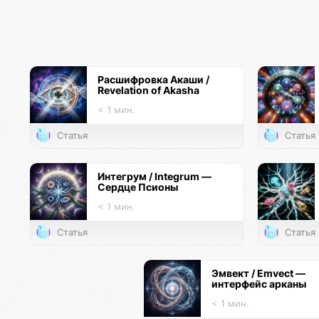
Расшифровка Акаши /
Revelation of Akasha
< 1 мин.
Статья
Статья
Интегрум / Integrum —
Сердце Псионы
< 1 мин.
Статья
Статья
Эмвект / Emvect —
интерфейс арканы
< 1 мин.