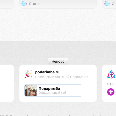
Статья
Ст
Нексус
podarimba.ru
Праздники и отдых
Поделиться
Офиц
Подаримба
Официальный хаб