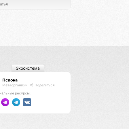
атья
Экосистема
Псиона
Метаорганизм
Поделиться
иальные ресурсы: